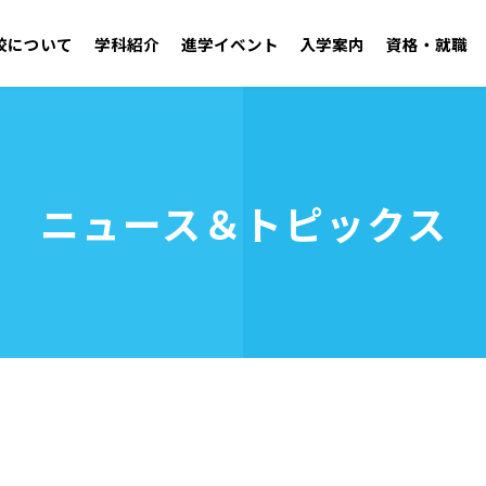
校について
学科紹介
進学イベント
入学案内
資格・就職
学園紹介 ごあいさつ／沿革
自動車工学科 二級自動車整備士コース
オープンキャンパス
学校見学
施設・設備
ニュース＆トピックス
アドミッションポリシー
取得可能資格
学生支援センター
就職実績
年間行事・クラブ活
募集要項
OB・
資料請求
建築技術学科
無料送迎バス
お問い合わせ
電気技術学科