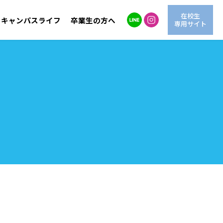
在校生
キャンパスライフ
卒業生の方へ
専用サイト
自然環境学科
LINE進学相談
交通アクセス
海洋生物学科
情報公開
動
OG紹介
AO入試
学費サポート
情報システム学科