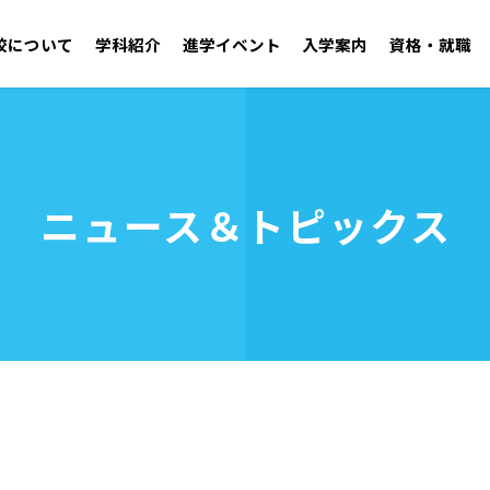
校について
学科紹介
進学イベント
入学案内
資格・就職
学園紹介 ごあいさつ／沿革
自動車工学科 二級自動車整備士コース
オープンキャンパス
学校見学
施設・設備
ニュース＆トピックス
アドミッションポリシー
取得可能資格
学生支援センター
就職実績
年間行事・クラブ活
募集要項
OB・
資料請求
建築技術学科
無料送迎バス
お問い合わせ
電気技術学科