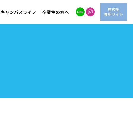
在校生
キャンパスライフ
卒業生の方へ
専用サイト
自然環境学科
LINE進学相談
交通アクセス
海洋生物学科
情報公開
動
OG紹介
AO入試
学費サポート
情報システム学科