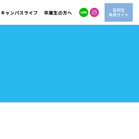
在校生
キャンパスライフ
卒業生の方へ
専用サイト
自然環境学科
LINE進学相談
交通アクセス
海洋生物学科
情報公開
動
OG紹介
AO入試
学費サポート
情報システム学科