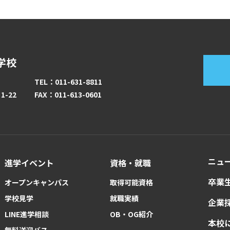
学校
TEL：011-631-8811
-22
FAX：011-613-0601
ニュ
進学イベント
資格・就職
卒業
オープンキャンパス
取得可能資格
学校見学
就職実績
企業
LINE進学相談
OB・OG紹介
本校
無料送迎バス