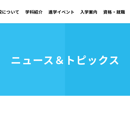
校について
学科紹介
進学イベント
入学案内
資格・就職
学園紹介 ごあいさつ／沿革
自動車工学科 二級自動車整備士コース
オープンキャンパス
学校見学
施設・設備
ニュース＆トピックス
アドミッションポリシー
取得可能資格
学生支援センター
就職実績
年間行事・クラブ活
募集要項
OB・
資料請求
建築技術学科
無料送迎バス
お問い合わせ
電気技術学科