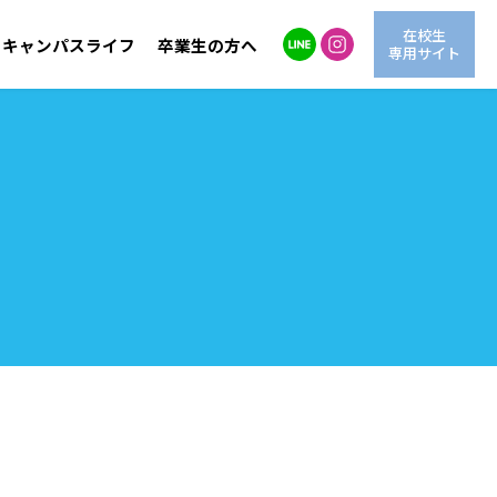
在校生
キャンパスライフ
卒業生の方へ
専用サイト
自然環境学科
LINE進学相談
交通アクセス
海洋生物学科
情報公開
動
OG紹介
AO入試
学費サポート
情報システム学科