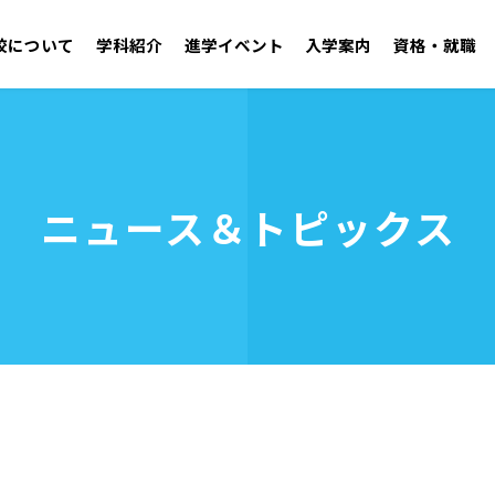
校について
学科紹介
進学イベント
入学案内
資格・就職
学園紹介 ごあいさつ／沿革
自動車工学科 二級自動車整備士コース
オープンキャンパス
学校見学
施設・設備
ニュース＆トピックス
アドミッションポリシー
取得可能資格
学生支援センター
就職実績
年間行事・クラブ活
募集要項
OB・
資料請求
建築技術学科
無料送迎バス
お問い合わせ
電気技術学科