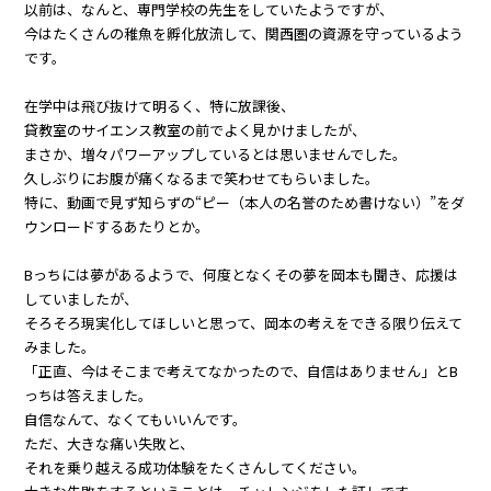
以前は、なんと、専門学校の先生をしていたようですが、
今はたくさんの稚魚を孵化放流して、関西圏の資源を守っているよう
です。
在学中は飛び抜けて明るく、特に放課後、
貸教室のサイエンス教室の前でよく見かけましたが、
まさか、増々パワーアップしているとは思いませんでした。
久しぶりにお腹が痛くなるまで笑わせてもらいました。
特に、動画で見ず知らずの“ピー（本人の名誉のため書けない）”をダ
ウンロードするあたりとか。
Bっちには夢があるようで、何度となくその夢を岡本も聞き、応援は
していましたが、
そろそろ現実化してほしいと思って、岡本の考えをできる限り伝えて
みました。
「正直、今はそこまで考えてなかったので、自信はありません」とB
っちは答えました。
自信なんて、なくてもいいんです。
ただ、大きな痛い失敗と、
それを乗り越える成功体験をたくさんしてください。