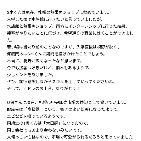
S木くんは現在、札幌の熱帯魚ショップに勤めています。
入学した頃は水族館に行きたいと言っていましたが、
水族館と熱帯魚ショップ、両方にインターンシップに行った結果、
接客がやりたいことに気づき、希望通りの職業に就くことができまし
た。
若い頃は当たり前のことなのですが、入学直後は視野が狭く、
何度岡本はS木くんに疑問を投げかけたことでしょう。
本当に、視野が広くなったなと思います。
今でも接客は好きだけど、悩みもあるようで、
少しヒントをあげました。
ぜひ、試行錯誤しながらスキルを上げていってくださいね。
そして、ヒドラのお土産、ありがとう！
O保さんは現在、札幌市中央卸売市場の仲卸として働いています。
配属先は「高級課」という、響きのよい部署になったようで、
エビなどを扱っているようです。
同級生のT橋くんは「大口課」になったので、
同じ会社でもあまり会わないみたいです。
人懐っこい性格なので、市場で可愛がられるだろうと思っていました