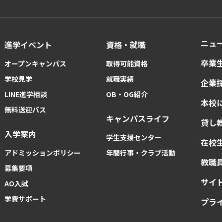
ニュ
進学イベント
資格・就職
卒業
オープンキャンパス
取得可能資格
学校見学
就職実績
企業
LINE進学相談
OB・OG紹介
本校
無料送迎バス
キャンパスライフ
貸し
入学案内
学生支援センター
在校
アドミッションポリシー
年間行事・クラブ活動
教職
募集要項
サイ
AO入試
学費サポート
プラ