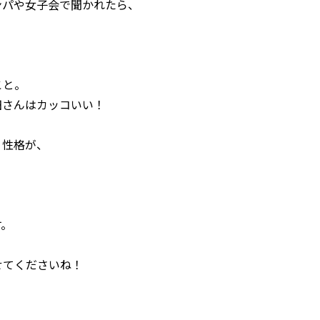
ンパや女子会で聞かれたら、
こと。
田さんはカッコいい！
う性格が、
、
す。
せてくださいね！