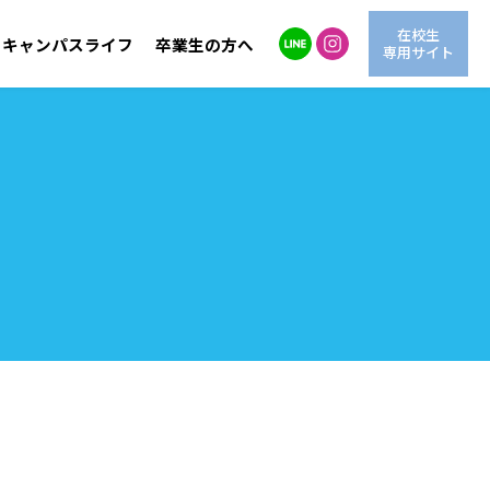
在校生
キャンパスライフ
卒業生の方へ
専用サイト
自然環境学科
LINE進学相談
交通アクセス
海洋生物学科
情報公開
動
OG紹介
AO入試
学費サポート
情報システム学科