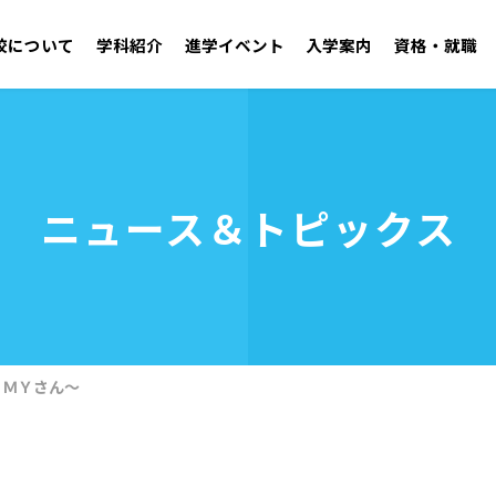
校について
学科紹介
進学イベント
入学案内
資格・就職
学園紹介 ごあいさつ／沿革
自動車工学科 二級自動車整備士コース
オープンキャンパス
学校見学
施設・設備
ニュース＆トピックス
アドミッションポリシー
取得可能資格
学生支援センター
就職実績
年間行事・クラブ活
募集要項
OB・
資料請求
建築技術学科
無料送迎バス
お問い合わせ
電気技術学科
・ＭＹさん～