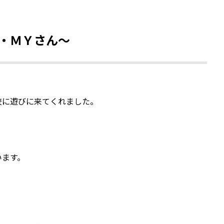
・ＭＹさん～
校に遊びに来てくれました。
います。
。