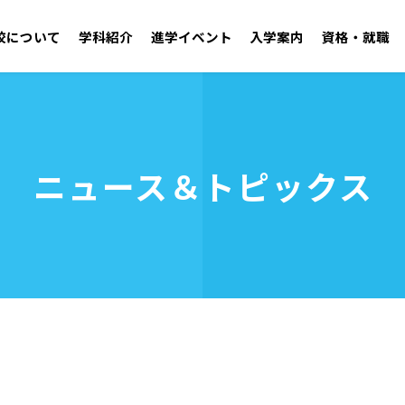
校について
学科紹介
進学イベント
入学案内
資格・就職
学園紹介 ごあいさつ／沿革
自動車工学科 二級自動車整備士コース
オープンキャンパス
学校見学
施設・設備
ニュース＆トピックス
アドミッションポリシー
取得可能資格
学生支援センター
就職実績
年間行事・クラブ活
募集要項
OB・
資料請求
建築技術学科
無料送迎バス
お問い合わせ
電気技術学科