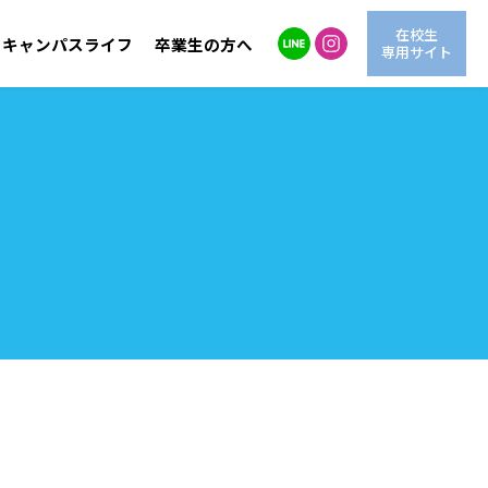
在校生
キャンパスライフ
卒業生の方へ
専用サイト
自然環境学科
LINE進学相談
交通アクセス
海洋生物学科
情報公開
動
OG紹介
AO入試
学費サポート
情報システム学科