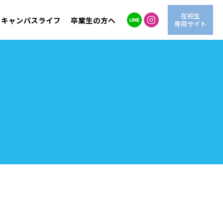
在校生
キャンパスライフ
卒業生の方へ
専用サイト
自然環境学科
LINE進学相談
交通アクセス
海洋生物学科
情報公開
動
OG紹介
AO入試
学費サポート
情報システム学科