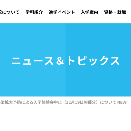
校について
学科紹介
進学イベント
入学案内
資格・就職
学園紹介 ごあいさつ／沿革
自動車工学科 二級自動車整備士コース
オープンキャンパス
学校見学
施設・設備
ニュース＆トピックス
アドミッションポリシー
取得可能資格
学生支援センター
就職実績
年間行事・クラブ活
募集要項
OB・
資料請求
建築技術学科
無料送迎バス
お問い合わせ
電気技術学科
拡大予防による入学体験会中止（12月19日開催分）について NEW!