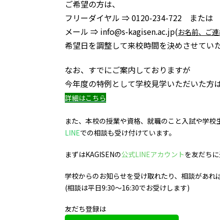
ご希望の方は、
フリーダイヤル ⇒ 0120-234-722 または
メール ⇒ info@s-kagisen.ac.jp(
お名前、ご連
希望日を調整して来校時間を決めさせてい
なお、すでにご案内しておりますが
今年度の特例として学校見学いただいた方
詳細はこちら
また、本校の授業や資格、就職のこと入試や学校
LINE
での相談も受け付けています。
まずはKAGISENの
公式LINEアカウント
を友だちに
学校からのお知らせを受け取れたり、相談があれ
(相談は平日9:30～16:30でお受けします)
友だち登録は