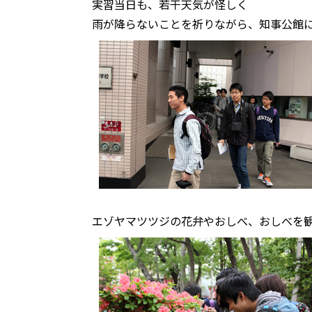
実習当日も、若干天気が怪しく
雨が降らないことを祈りながら、知事公館
エゾヤマツツジの花弁やおしべ、おしべを