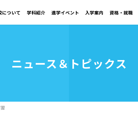
校について
学科紹介
進学イベント
入学案内
資格・就職
学園紹介 ごあいさつ／沿革
自動車工学科 二級自動車整備士コース
オープンキャンパス
学校見学
施設・設備
ニュース＆トピックス
アドミッションポリシー
取得可能資格
学生支援センター
就職実績
年間行事・クラブ活
募集要項
OB・
資料請求
建築技術学科
無料送迎バス
お問い合わせ
電気技術学科
実習