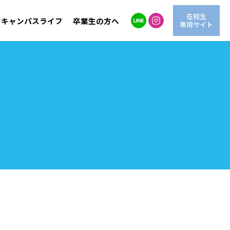
在校生
キャンパスライフ
卒業生の方へ
専用サイト
自然環境学科
LINE進学相談
交通アクセス
海洋生物学科
情報公開
動
OG紹介
AO入試
学費サポート
情報システム学科