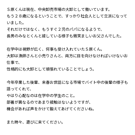
Ｓ原くんは現在、中央卸売市場の大卸として働いています。
もう２８歳になるということで、すっかり社会人として立派になって
いました。
それだけではなく、もうすぐ２児のパパになるようで、
長男のみなとくんと接している様子も微笑ましいお父さんでした。
在学中は視野が広く、何事も受け入れていたＳ原くん。
大卸は漁師さんと小売りさんと、両方に目を向けなければいけないお
仕事で、
性格的にも大卸として頑張れていることでしょう。
今年卒業した後輩、来春お世話になる市場でバイト中の後輩の様子も
語ってくれて、
やはり心配なのは在学中の学生のこと。
部署が異なるのであまり接触はないようですが、
機会があれば声をかけて鍛えてあげてくださいね。
また時々、遊びに来てください。